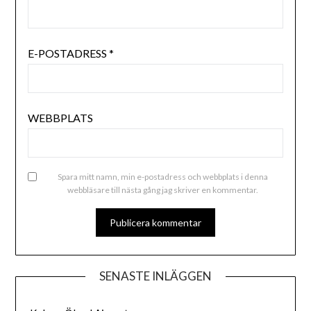
E-POSTADRESS
*
WEBBPLATS
Spara mitt namn, min e-postadress och webbplats i denna
webbläsare till nästa gång jag skriver en kommentar.
ALTERNATIVE:
SENASTE INLÄGGEN